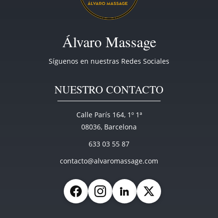
.
B
Álvaro Massage
y
K
Síguenos en nuestras Redes Sociales
e
v
NUESTRO CONTACTO
i
n
S
Calle París 164, 1º 1ª
m
08036, Barcelona
i
633 03 55 87
t
contacto@alvaromassage.com
h
Facebook
Instagram
LinkedIn
X (Twitter)