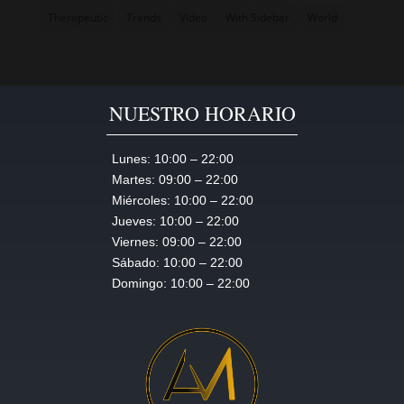
s
Therapeutic
Trends
Video
With Sidebar
World
e
s
t
l
NUESTRO HORARIO
a
b
Lunes:
10:00 – 22:00
o
Martes:
09:00 – 22:00
r
Miércoles:
10:00 – 22:00
e
Jueves:
10:00 – 22:00
e
Viernes:
09:00 – 22:00
t
Sábado:
10:00 – 22:00
Domingo:
10:00 – 22:00
d
o
l
o
r
e