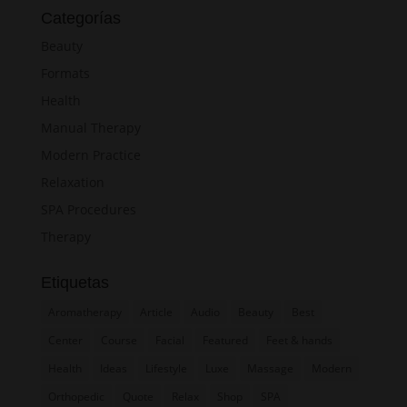
r
Categorías
g
Beauty
r
Formats
e
Health
n
,
Manual Therapy
n
Modern Practice
o
Relaxation
s
SPA Procedures
e
Therapy
a
s
Etiquetas
a
Aromatherapy
Article
Audio
Beauty
Best
n
c
Center
Course
Facial
Featured
Feet & hands
t
Health
Ideas
Lifestyle
Luxe
Massage
Modern
u
Orthopedic
Quote
Relax
Shop
SPA