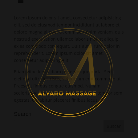
S
t
Lorem ipsum dolor sit amet, consectetur adipisicing
e
elit, sed do eiusmod tempor incididunt ut labore et
t
dolore magna aliqua. Ut enim ad minim veniam, quis
c
nostrud exercitation ullamco laboris nisi ut aliquip
l
ex ea commodo consequat. Duis aute irure dolor in
i
reprehenderit. Lorem ipsum dolor sit amet,
consectetur adipiscing elit.
t
a
Etiam vitae leo et diam pellentesque porta. Sed
k
eleifend ultricies risus, vel rutrum erat commodo ut.
a
Praesent finibus congue euismod. Nullam
scelerisque massa vel augue placerat, a tempor sem
s
egestas. Curabitur placerat finibus lacus.
d
g
Search
u
b
e