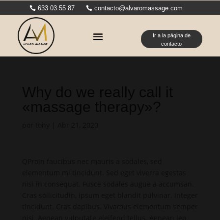
633 03 55 87
contacto@alvaromassage.com
Ir a la página de
contacto
Why do we really call it
«massage therapy»?
por
tony
|
Abr 21, 2020
Q
Proin faucibus nec mauris a sodales, sed
elementum mi tincidunt. Sed eget viverra egestas
nisi in consequat. Fusce sodales augue a accumsan.
Cras sollicitudin, ipsum eget blandit pulvinar. Integer
tincidunt. Cras dapibus. Vivamus elementum semper
nisi. Aenean vulputate eleifend tellus. Aenean leo