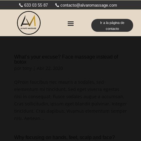
633 03 55 87
contacto@alvaromassage.com
Ir a la página de
contacto
What’s your excuse? Face massage instead of
botox
por
tony
|
Abr 22, 2020
QProin faucibus nec mauris a sodales, sed
elementum mi tincidunt. Sed eget viverra egestas
nisi in consequat. Fusce sodales augue a accumsan.
Cras sollicitudin, ipsum eget blandit pulvinar. Integer
tincidunt. Cras dapibus. Vivamus elementum semper
nisi. Aenean...
Why focusing on hands, feet, scalp and face?