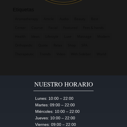
Etiquetas
Aromatherapy
Article
Audio
Beauty
Best
Center
Course
Facial
Featured
Feet & hands
Health
Ideas
Lifestyle
Luxe
Massage
Modern
Orthopedic
Quote
Relax
Shop
SPA
Therapeutic
Trends
Video
With Sidebar
World
NUESTRO HORARIO
Lunes:
10:00 – 22:00
Martes:
09:00 – 22:00
Miércoles:
10:00 – 22:00
Jueves:
10:00 – 22:00
Viernes:
09:00 – 22:00