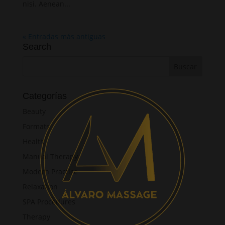
nisi. Aenean...
« Entradas más antiguas
Search
Categorías
Beauty
Formats
Health
Manual Therapy
Modern Practice
Relaxation
SPA Procedures
Therapy