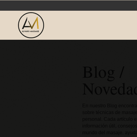
Blog /
Noveda
En nuestro Blog encontr
sobre técnicas de masaje
personal. Cada artículo 
información útil, consejo
mundo del masaje, ayudá