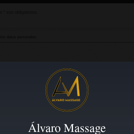
 son obligatorios.
 los datos personales:
MARTÍN
ón contratada
to
ratamiento
: No se ceden los datos
rimir los datos.
Álvaro Massage