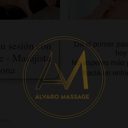
tu sesión con
Da el primer pas
hoy
 - Masajista
No esperes más p
lona
hacia un enfo