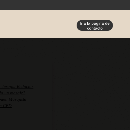
Ir a la página de
contacto
 Terapia Reductor
do un masaje?
uen Masajista
on CBD