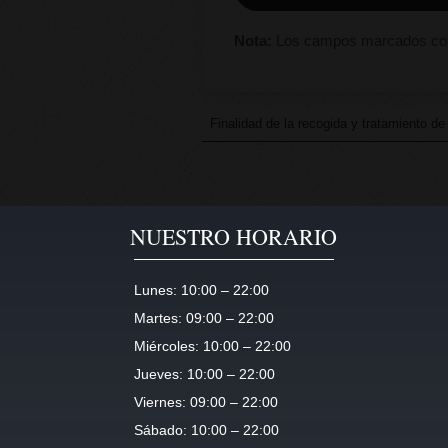
Nota:
Los campos marcados con *
Finalidad de la recogida y tratamiento de
Responsable
: ÁLVARO MARTÍN 
Finalidad
: Cumplir con la prestaci
Legitimación
: Ejecución del contra
NUESTRO HORARIO
Destinatarios y encargados de t
Derechos
: Acceder, rectificar y sup
Lunes:
10:00 – 22:00
Martes:
09:00 – 22:00
Miércoles:
10:00 – 22:00
Jueves:
10:00 – 22:00
Viernes:
09:00 – 22:00
Sábado:
10:00 – 22:00