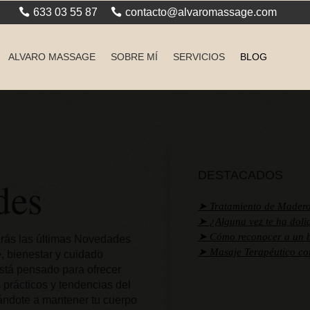
633 03 55 87
contacto@alvaromassage.com
ALVARO MASSAGE
SOBRE MÍ
SERVICIOS
BLOG
DESTACADOS
des
➤ Tratamiento de Madero
➤ ¿Alguna vez te ha doli
➤ Cómo reconocer a un b
arás las últimas Novedades
➤ Masaje Terapéutico c
, bienestar y cuidado
está pensado para ofrecer
s prácticos y tendencias del
ndote a mantener tu cuerpo