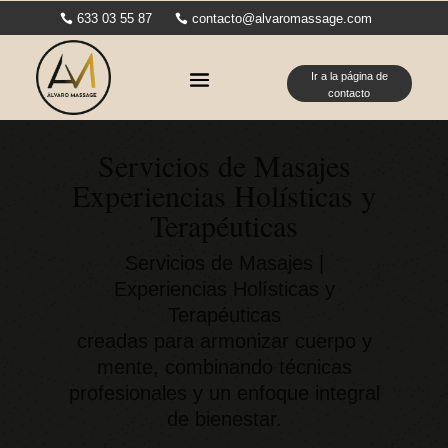
633 03 55 87
contacto@alvaromassage.com
Ir a la página de
contacto
Servicios de Masajes
Experiencias Holísticas y
Terapéuticas
Servicios de Masajes |
Experiencias Holísticas y
Terapéuticas
creadas para armonizar cuerpo y
mente, combinando técnicas
profesionales y un enfoque integral
de bienestar.