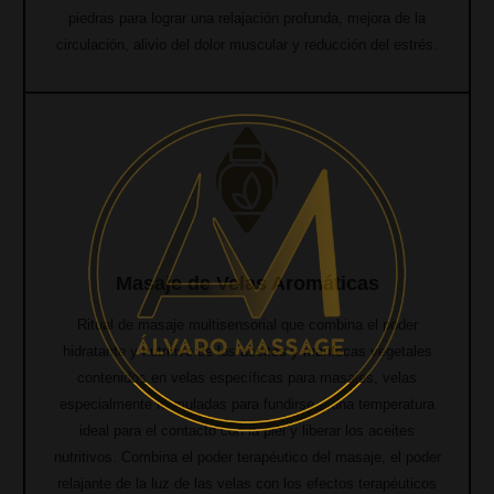
piedras para lograr una relajación profunda, mejora de la
circulación, alivio del dolor muscular y reducción del estrés.
Masaje de Velas Aromáticas
Ritual de masaje multisensorial que combina el poder
hidratante y nutritivo de los aceites y mantecas vegetales
contenidos en velas específicas para masajes, velas
especialmente formuladas para fundirse a una temperatura
ideal para el contacto con la piel y liberar los aceites
nutritivos. Combina el poder terapéutico del masaje, el poder
relajante de la luz de las velas con los efectos terapéuticos