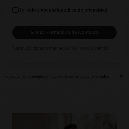
He leído y acepto la
política de privacidad
Enviar Formulario de Contacto
Nota:
Los campos marcados con * son obligatorios.
▼
Finalidad de la recogida y tratamiento de los datos personales:
Responsable
: ÁLVARO MARTÍN MARTÍN
Finalidad
: Cumplir con la prestación contratada
Legitimación
: Ejecución del contrato
Destinatarios y encargados de tratamiento
: No se ceden
los datos
Derechos
: Acceder, rectificar y suprimir los datos.