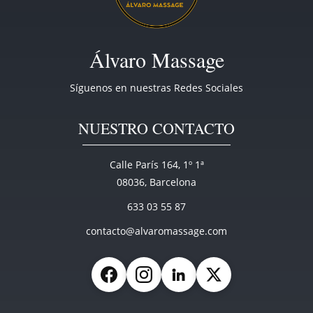
.
B
Álvaro Massage
y
K
Síguenos en nuestras Redes Sociales
e
v
NUESTRO CONTACTO
i
n
S
Calle París 164, 1º 1ª
m
08036, Barcelona
i
633 03 55 87
t
contacto@alvaromassage.com
h
Facebook
Instagram
LinkedIn
X (Twitter)