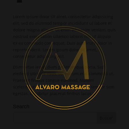
S
t
Lorem ipsum dolor sit amet, consectetur adipisicing
e
elit, sed do eiusmod tempor incididunt ut labore et
t
dolore magna aliqua. Ut enim ad minim veniam, quis
c
nostrud exercitation ullamco laboris nisi ut aliquip
l
ex ea commodo consequat. Duis aute irure dolor in
i
reprehenderit. Lorem ipsum dolor sit amet,
consectetur adipiscing elit.
t
a
Etiam vitae leo et diam pellentesque porta. Sed
k
eleifend ultricies risus, vel rutrum erat commodo ut.
a
Praesent finibus congue euismod. Nullam
scelerisque massa vel augue placerat, a tempor sem
s
egestas. Curabitur placerat finibus lacus.
d
g
Search
u
b
e