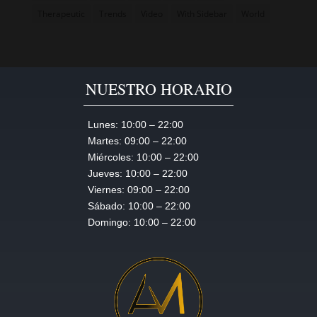
s
Therapeutic
Trends
Video
With Sidebar
World
e
s
t
l
NUESTRO HORARIO
a
b
Lunes:
10:00 – 22:00
o
Martes:
09:00 – 22:00
r
Miércoles:
10:00 – 22:00
e
Jueves:
10:00 – 22:00
e
Viernes:
09:00 – 22:00
t
Sábado:
10:00 – 22:00
Domingo:
10:00 – 22:00
d
o
l
o
r
e