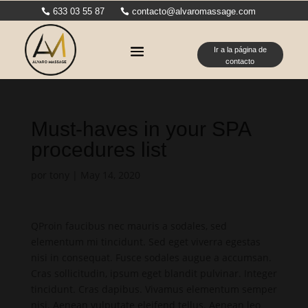
633 03 55 87
contacto@alvaromassage.com
Ir a la página de
contacto
Must-haves in your SPA
procedures list
por
tony
|
May 14, 2020
Q
Proin faucibus nec mauris a sodales, sed
elementum mi tincidunt. Sed eget viverra egestas
nisi in consequat. Fusce sodales augue a accumsan.
Cras sollicitudin, ipsum eget blandit pulvinar. Integer
tincidunt. Cras dapibus. Vivamus elementum semper
nisi. Aenean vulputate eleifend tellus. Aenean leo