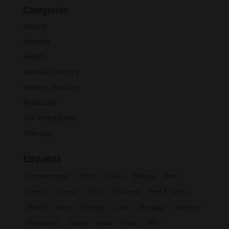
r
Categorías
g
Beauty
r
Formats
e
Health
n
,
Manual Therapy
n
Modern Practice
o
Relaxation
s
SPA Procedures
e
Therapy
a
s
Etiquetas
a
Aromatherapy
Article
Audio
Beauty
Best
n
c
Center
Course
Facial
Featured
Feet & hands
t
Health
Ideas
Lifestyle
Luxe
Massage
Modern
u
Orthopedic
Quote
Relax
Shop
SPA