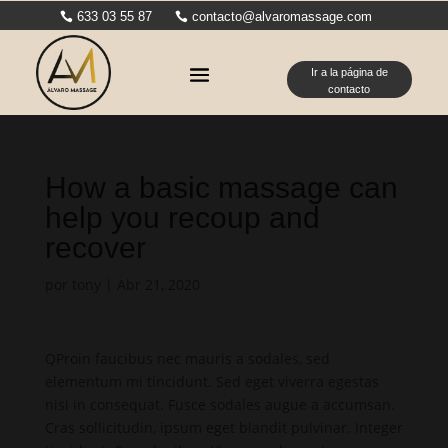
633 03 55 87
contacto@alvaromassage.com
Ir a la página de
contacto
How a basic massage can
help you recoup and
recover
por
tony
|
Abr 21, 2020
Q
Proin faucibus nec mauris a sodales, sed
elementum mi tincidunt. Sed eget viverra egestas
nisi in consequat. Fusce sodales augue a accumsan.
Cras sollicitudin, ipsum eget blandit pulvinar. Integer