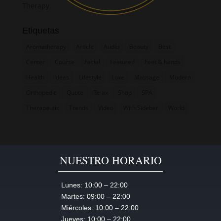
Therapy
Etiquetas
Aromatherapy
Article
Audio
Beauty
Best
Center
Course
Facial
Featured
Feet & hands
Health
Ideas
Lifestyle
Luxe
Massage
Modern
Orthopedic
Quote
Relax
Shop
SPA
Therapeutic
Trends
Video
With Sidebar
World
NUESTRO HORARIO
Lunes:
10:00 – 22:00
Martes:
09:00 – 22:00
Miércoles:
10:00 – 22:00
Jueves:
10:00 – 22:00